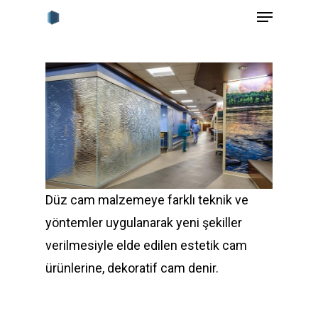
Menu
Skip
to
Close
main
Menu
content
Düz cam malzemeye farklı teknik ve
yöntemler uygulanarak yeni şekiller
verilmesiyle elde edilen estetik cam
ürünlerine, dekoratif cam denir.